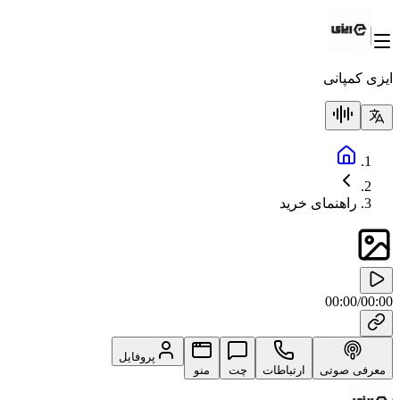
ایزی کمپانی
راهنمای خرید
00:00
/
00:00
پروفایل
معرفی صوتی
ارتباطات
چت
منو